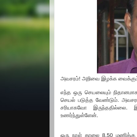
அவசரம்! அறிவை இழக்க வைக்கும
எந்த ஒரு செயலையும் நிதானமா
செயல் படுத்த வேண்டும். அவசர
சரியாகவோ இருந்ததில்லை. 
உணர்ந்துள்ளேன்.
ஒரு நாள் காலை 8.50 மணிக்கு ம