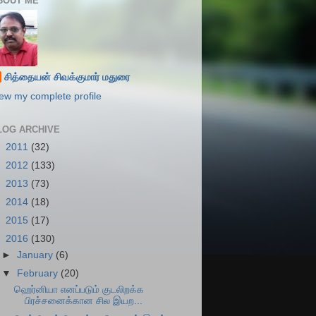
BOUT ME
சித்தையன் சிவக்குமார் மதுரை
ew my complete profile
LOG ARCHIVE
►
2011
(32)
►
2012
(133)
►
2013
(73)
►
2014
(18)
►
2015
(17)
▼
2016
(130)
►
January
(6)
▼
February
(20)
ஹெர்னியா எனப்படும் குடலிறக்க
பிரச்சனைக்கான சில இயற...