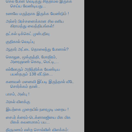
செல் போன் வெடித்து சிதறாமல் இருக்க
செய்ய வேண்டியது...
உணவே மருந்தாக இருக்க வேண்டும் !
அல்சர் பிரச்சனைக்கான சில எளிய
கிராமத்து வைத்தியங்கள்!
தட்கல் டிக்கெட் முன்பதிவு
குதிகால் வெடிப்பு
ஆதார் அட்டை தொலைந்து போனால்?
கொலுசு, மூக்குத்தி, மோதிரம்,
அரைஞாண் கொடி, மெட்டி,...
எல்லோரும் அறிந்திக்க வேண்டிய
பயன்தரும் 138 வீட்டுக...
கணவன் மனைவி இப்படி இருந்தால் வீடே
சொர்க்கம் தான்..
பாசம், அன்பு !
அகல் விளக்கு
இயற்கை முறையில் நரைமுடி மறைய !
சைபர் க்ரைம்-டெக்னாலஜியை மிக மிக
மிகக் கவனமாகப் பய...
திருமணம் என்ற சொல்லின் விளக்கம்: