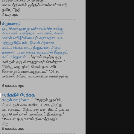
நிற்கும் அவலம் இருக்கிறது.
சைவபந்திகளில் முந்திக்கொள்வார்களேத்
தவிர, பிந்தி ...
1 day ago
சிறுகதை:
ஒரு பெண்ணுக்கு வலியைக் கொடுத்து
அவளைத் தொந்தரவு செய்தால், அவள்
உங்கள் மகிழ்ச்சியையும் அமைதியையும்
பறித்துவிடுவாள், நீங்கள் அவளை
மகிழ்ச்சியாக வைத்திருந்தால், அவள்
உங்களை மரணத்தின் தருவாயில் இருந்தும்
காப்பாற்றுவாள்"
-
*தாகம் எடுத்த ஒரு
மனிதன் ஒரு கிணற்றுக்குச் சென்றான்,*
*அங்கு ஒரு இளம் பெண் தண்ணீர்
இறைத்து கொண்டிருந்தாள்.* *அந்த
மனிதன் அந்தப் பெண்ணிடம் தாகத்துக்கு
...
5 months ago
படித்ததில் பிடித்தது
காதல் வாழ்க்கை !
-
*♥முதல் இரவில்,
அவள் தன் கணவனின் பர்ஸை திறந்து
பார்த்தாள்... அதில் தன்னை விட அழகான
ஒரு பெண்ணின் புகைப்படம் இருந்தது.*
*♥அவள் ஒரு கணம் திகைத்தாலும்,
அத...
9 months ago