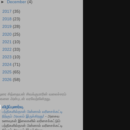
►
December
(4)
►
2017
(35)
►
2018
(23)
►
2019
(28)
►
2020
(25)
►
2021
(10)
►
2022
(33)
►
2023
(10)
►
2024
(71)
►
2025
(65)
►
2026
(58)
ுரை சித்தையன் சிவக்குமாரின் வலைச்சரம்
்களை அன்புடன் வரவேற்கின்றது.
விழிப்புணர்வு.
பந்திகளில்தான் பின்னால் வரிசைக்கட்டி
நிற்கும் அவலம் இருக்கிறது!
-
அசைவ
உணவுகள் இலைகளில் வரிசைக்கட்டும்
பந்திகளில்தான் பின்னால் வரிசைக்கட்டி