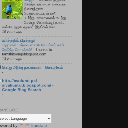
அடுத்த நாட்டைக் கைப்பற்ற
நினைத்தான்.
பெரும்படையுடன் பனி
படர்ந்த மலைகளைக் கடந்து
சென்று கொண்டிருந்தான்.
அங்கே துறவி ஒருவர் இடுப்பில் கோ...
10 years ago
பார்த்ததில் பிடித்தது
ராஜாவின் பார்வை ராணியின் பக்கம் கண்
தேடுதே சொர்க்கம்!
-
Thanks to
tamilhitsongsblogspot.com
13 years ago
பொது அறிவு தகவல்கள் - செய்திகள்
-
http://madurai-pcl-
sivakumar.blogspot.com/ -
Google Blog Search
-
RANSLATE
owered by
Translate