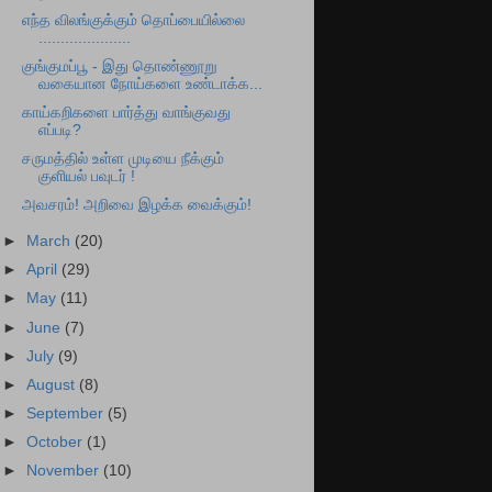
எந்த விலங்குக்கும் தொப்பையில்லை
.....................
குங்குமப்பூ - இது தொண்ணூறு
வகையான நோய்களை உண்டாக்க...
காய்கறிகளை பார்த்து வாங்குவது
எப்படி?
சருமத்தில் உள்ள முடியை நீக்கும்
குளியல் பவுடர் !
அவசரம்! அறிவை இழக்க வைக்கும்!
►
March
(20)
►
April
(29)
►
May
(11)
►
June
(7)
►
July
(9)
►
August
(8)
►
September
(5)
►
October
(1)
►
November
(10)