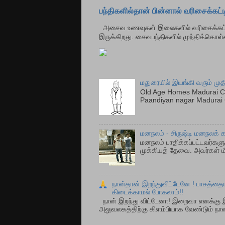
பந்திகளில்தான் பின்னால் வரிசைக்கட்ட
அசைவ உணவுகள் இலைகளில் வரிசைக்கட்டும் 
இருக்கிறது. சைவபந்திகளில் முந்திக்கொள்வ
மதுரையில் இயங்கி வரும் முத
Old Age Homes Madurai Ch
Paandiyan nagar Madurai C
மனநலம் - சிருஷ்டி மனநலக் க
மனநலம் பாதிக்கப்பட்டவர்க
முக்கியத் தேவை. அவர்கள் மீ
நான்தான் இறந்துவிட்டேனே ! பாசத்தைய
கிடைக்காமல் போகலாம்!!
நான் இறந்து விட்டேனா! இறைவா எனக்கு இ
அலுவலகத்திற்கு கிளம்பியாக வேண்டும் நான