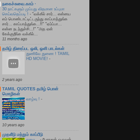
நகைச்சுவை.காம் ·
30 நாட்களும் முப்பது விதமான உப்புமா
செய்வதெப்படி !
-
"வக்கீல் சார்... என்னய
எம் பொண்டாட்டிட்டருந்து காப்பாத்துங்க
சார்... காப்பாத்துங்க...!!" "ஏம்ப்பா...
என்ன நடந்துச்சி...!" "அத ஏன்
கேக்குறீங்க வக்கீல்...
11 months ago
தமிழ் திரைப்பட ஒலி, ஒளி பாடல்கள்
துணிவே துணை ! TAMIL
HD MOVIE!
-
2 years ago
TAMIL QUOTES தமிழ் பொன்
மொழிகள்
வாழ்வு !
-
10 years ago
முதலீடு மற்றும் காப்பீடு
ஏழை...
-
பேரரசன் ஒருவன்