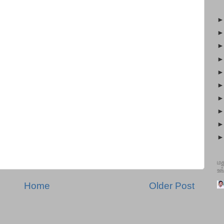
மத
உங
Home
Older Post